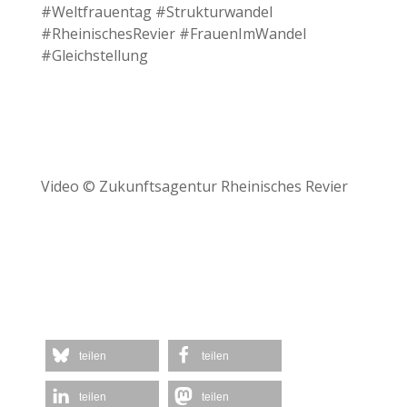
#Weltfrauentag #Strukturwandel
#RheinischesRevier #FrauenImWandel
#Gleichstellung
Video © Zukunftsagentur Rheinisches Revier
teilen
teilen
teilen
teilen